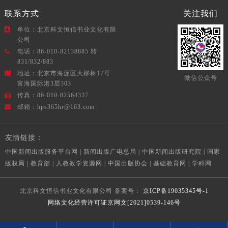
联系方式
关注我们
单位：北京科文恒信书业文化有限
公司
电话：86-010-82138885 转
831/832/883
地址：北京市海淀区大柳树17号
微信公众号
富海国际港3层303
传真：86-010-82564337
邮箱：hps365hr@163.com
友情链接：
中国新闻出版服务平台网
|
新闻出版广电总局
|
中国新闻出版研究院
|
国家
版权局
|
教育部
|
人教教学资源网
|
中国出版协会
|
基础教育网
|
学科网
北京科文恒信书业文化有限公司
备案号：
京ICP备19035345号-1
网络文化经营许可证京网文[2021]0539-146号