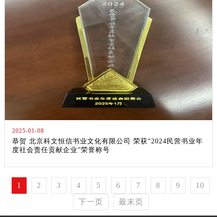
2025-01-08
恭贺 北京科文恒信书业文化有限公司 荣获“2024民营书业年
度社会责任贡献企业”荣誉称号
1
2
3
4
5
6
7
8
9
10
下一页
最末页